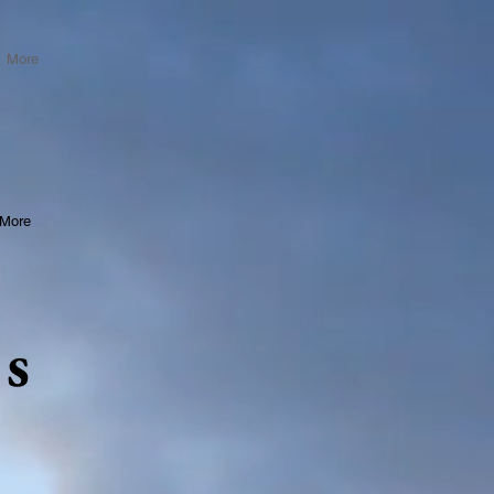
More
More
ds